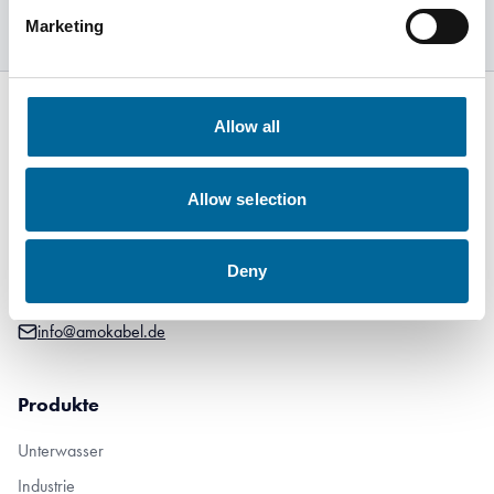
Marketing
Allow all
Rote Höhe 13
Allow selection
51688 Wipperfürth
Deutchland
Deny
+49 2267 8725103
info@amokabel.de
Produkte
Unterwasser
Industrie