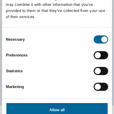
& Bewerbung
may combine it with other information that you’ve
provided to them or that they’ve collected from your use
of their services.
Antragsberechtigt sind in erster Linie Personen mit Wohnsitz
in der ehemaligen Gemeinde Älghult, gefolgt von Personen
Consent
Necessary
Selection
in der Gemeinde Uppvidinge, im Landkreis Kronoberg sowie
in anderen Teilen von Småland – in dieser Reihenfolge der
Preferences
Priorität.
Sowohl Vereine als auch Privatpersonen (keine
Statistics
Kapitalgesellschaften) können Fördermittel beantragen.
Marketing
Allow all