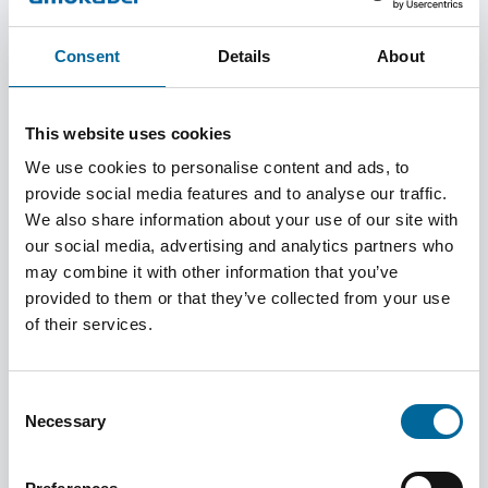
Wohlbefinden unserer Mitarbeiter oberste Priorität.
Consent
Details
About
Erfahren Sie mehr
This website uses cookies
We use cookies to personalise content and ads, to
Vielfalt, Gleichberechtigung &
provide social media features and to analyse our traffic.
Inklusion
We also share information about your use of our site with
our social media, advertising and analytics partners who
may combine it with other information that you’ve
Bei Amokabel ist Vielfalt nicht nur ein Ideal – sie ist ein
provided to them or that they’ve collected from your use
wesentlicher und aktiver Bestandteil unserer
of their services.
Unternehmenskultur und unseres täglichen Handelns.
Erfahren Sie mehr
Consent
Necessary
Selection