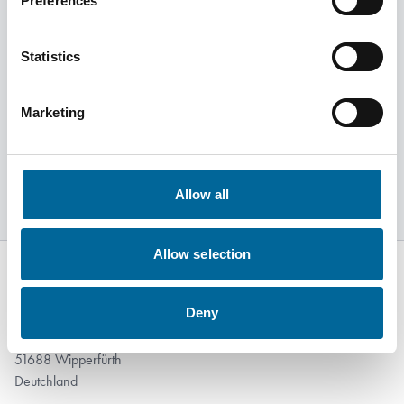
Preferences
Gesellschaftliches
Engagement
Statistics
Das gesellschaftliche Engagement von Amokabel ist
langfristig ausgerichtet, lokal verankert und von starken
Marketing
Werten geprägt.
Erfahren Sie mehr
Allow all
Allow selection
Deny
Rote Höhe 13
51688 Wipperfürth
Deutchland