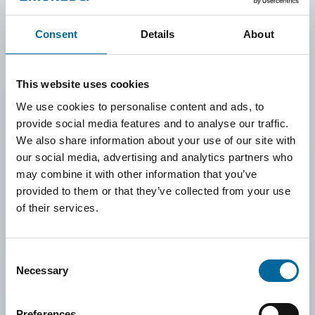
zu sein, in denen wir tätig sind. Unser Ziel ist es, zu
lebendigen und nachhaltigen Gemeinschaften beizutragen,
Consent
Details
About
in denen Menschen, Unternehmen und Ideen gemeinsam
wachsen können.
This website uses cookies
Durch Mitbeteiligungen am Falken Health Center,
We use cookies to personalise content and ads, to
Investitionen in sozial förderliche Immobilien sowie die
provide social media features and to analyse our traffic.
We also share information about your use of our site with
Unterstützung lokaler Sport-, Kultur- und Vereinsaktivitäten
our social media, advertising and analytics partners who
fördern wir Zusammenhalt, Optimismus und Wohlbefinden.
may combine it with other information that you’ve
Unser Sponsoring – beispielsweise für Amo Handboll, AIK,
provided to them or that they’ve collected from your use
of their services.
den Schwedischen Kinderkrebsfonds und Uppvidinge
Hydrogen – basiert auf klaren Werten. Wir konzentrieren
uns auf Initiativen, die Gesundheit, Inklusion,
Consent
Necessary
Selection
gesellschaftlichen Zusammenhalt und nachhaltige
Entwicklung fördern.
Preferences