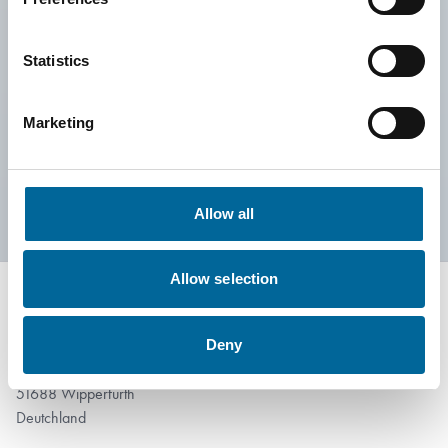
Gleichzeitig achten wir darauf, keine Aktivitäten zu
unterstützen, die im Widerspruch zu unseren Grundsätzen
Statistics
stehen. Dadurch ist unser gesellschaftliches Engagement
sowohl glaubwürdig als auch nachhaltig – heute und für
Marketing
kommende Generationen.
Allow all
Allow selection
Deny
Rote Höhe 13
51688 Wipperfürth
Deutchland