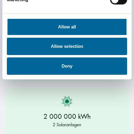
Aspekte mit ökologischen und sozialen Belangen.
Allow all
Allow selection
9 000 000 kWh
Deny
3 Windkraftanlagen
2 000 000 kWh
2 Solaranlagen