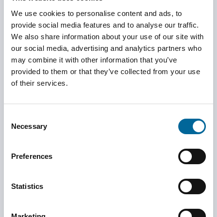
We use cookies to personalise content and ads, to
100 %
provide social media features and to analyse our traffic.
We also share information about your use of our site with
our social media, advertising and analytics partners who
energieautark mit
may combine it with other information that you’ve
provided to them or that they’ve collected from your use
erneuerbaren
of their services.
Energien
Consent
Necessary
Selection
Wir bei Amokabel setzen uns für verantwortungsvolles
Preferences
Wirtschaften ein. Das bedeutet, dass wir uns kontinuierlich
bewusst sind, wie unser Unternehmen Gesellschaft und
Statistics
Umwelt beeinflusst. Dies steht in engem Zusammenhang mit
nachhaltiger Entwicklung – dem Ausgleich wirtschaftlicher
Marketing