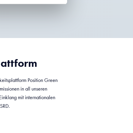
lattform
eitsplattform Position Green
issionen in all unseren
Einklang mit internationalen
CSRD.