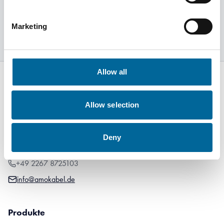
Erfahren Sie mehr
Marketing
Allow all
Allow selection
Rote Höhe 13
51688 Wipperfürth
Deny
Deutchland
+49 2267 8725103
info@amokabel.de
Produkte