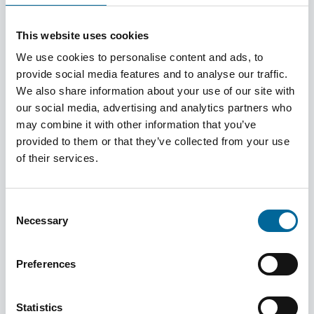
This website uses cookies
Beitrag zu den UN-
We use cookies to personalise content and ads, to
Nachhaltigkeitszielen (SDGs)
provide social media features and to analyse our traffic.
We also share information about your use of our site with
Amokabel arbeitet aktiv daran, zu den
our social media, advertising and analytics partners who
Nachhaltigkeitszielen der Vereinten Nationen beizutragen
may combine it with other information that you’ve
provided to them or that they’ve collected from your use
Erfahren Sie mehr
of their services.
Consent
Necessary
Policies & Commitments
Selection
Amokabel handelt auf der Grundlage klarer Richtlinien und
Preferences
Verpflichtungen, die die Aktivitäten des Unternehmens
steuern und verantwortungsvolle sowie nachhaltige
Geschäftspraktiken sicherstellen.
Statistics