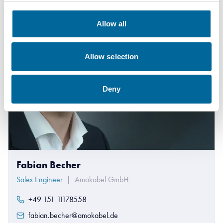
Allow all
Allow selection
Deny
Fabian Becher
Sales Engineer
|
Amokabel GmbH
+49 151 11178558
fabian.becher@amokabel.de