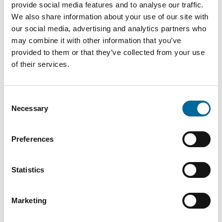
provide social media features and to analyse our traffic.
We also share information about your use of our site with
our social media, advertising and analytics partners who
may combine it with other information that you’ve
provided to them or that they’ve collected from your use
of their services.
Consent
Necessary
Selection
Preferences
Mario Schnepper
CEO
|
Amokabel GmbH
Statistics
+49 151 18102588
Marketing
mario.schnepper@amokabel.de