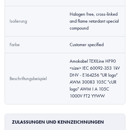
Halogen free, cross-linked
Isolierung
and flame retardant special
compound
Farbe
Customer specified
Amokabel TEXILine HF90
<size> IEC 60092-353 1kV
DNV - E164256 "UR logo"
Beschriftungsbeispiel
AWM 30083 105C "cUR
logo" AWM I A 105C
1000V FT2 YYWW
ZULASSUNGEN UND KENNZEICHNUNGEN