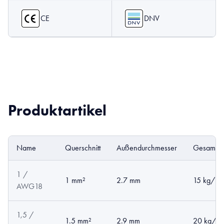
CE
DNV
Produktartikel
Name
Querschnitt
Außendurchmesser
Gesamtge
1 /
1 mm²
2.7 mm
15 kg/km
AWG18
1,5 /
1.5 mm²
2.9 mm
20 kg/k