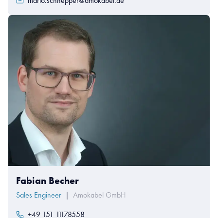
mario.schnepper@amokabel.de
Fabian Becher
Sales Engineer
|
Amokabel GmbH
+49 151 11178558