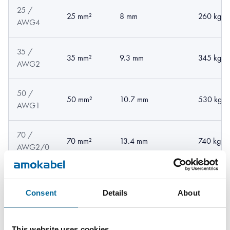
25 /
25 mm²
8 mm
260 kg/
AWG4
35 /
35 mm²
9.3 mm
345 kg/
AWG2
50 /
50 mm²
10.7 mm
530 kg/
AWG1
70 /
70 mm²
13.4 mm
740 kg/
AWG2/0
95 /
95 mm²
14.5 mm
990 kg/
AWG3/0
Consent
Details
About
120 /
120 mm²
16.9 mm
1250 kg
This website uses cookies