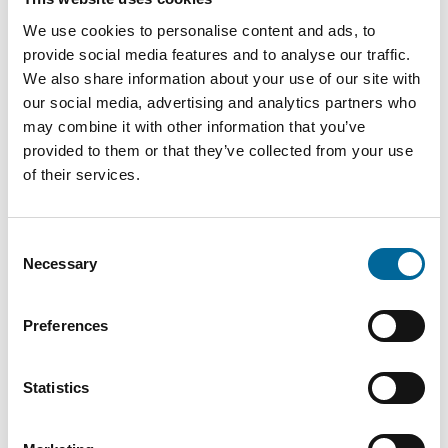
AWG4/0
We use cookies to personalise content and ads, to
provide social media features and to analyse our traffic.
150 /
We also share information about your use of our site with
AWG
150 mm²
19 mm
1560 kg
our social media, advertising and analytics partners who
MCM300
may combine it with other information that you’ve
provided to them or that they’ve collected from your use
185 /
of their services.
AWG
185 mm²
20.9 mm
1930 kg
MCM350
Consent
Necessary
240 /
Selection
AWG
240 mm²
24.3 mm
2510 kg
MCM450
Preferences
Statistics