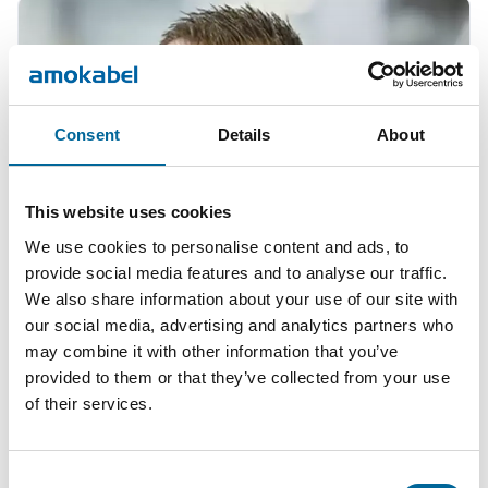
Consent
Details
About
This website uses cookies
We use cookies to personalise content and ads, to
provide social media features and to analyse our traffic.
We also share information about your use of our site with
our social media, advertising and analytics partners who
may combine it with other information that you’ve
Mario Schnepper
provided to them or that they’ve collected from your use
CEO
|
Amokabel GmbH
of their services.
+49 151 18102588
Consent
mario.schnepper@amokabel.de