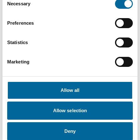
Necessary
Selection
Preferences
Statistics
Marketing
Allow all
Allow selection
Fabian Becher
Sales Engineer
|
Amokabel GmbH
Deny
+49 151 11178558