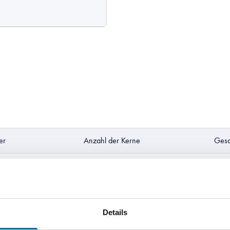
er
Anzahl der Kerne
Gesa
2
0 k
3
0 k
Details
4
0 k