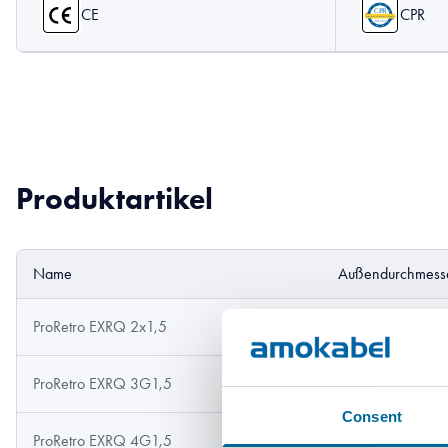
CE
CPR
Produktartikel
Name
Außendurchmess
ProRetro EXRQ 2x1,5
7 mm
ProRetro EXRQ 3G1,5
7.1 mm
Consent
ProRetro EXRQ 4G1,5
8.1 mm