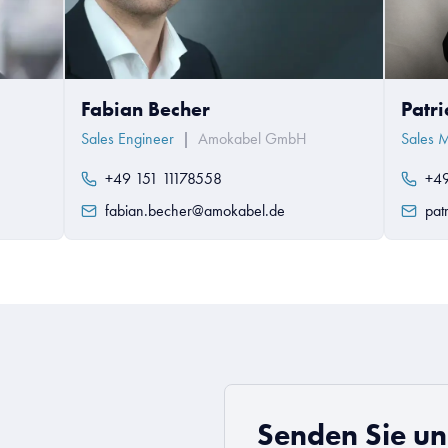
Fabian Becher
Patr
Sales Engineer
|
Amokabel GmbH
Sales 
+49 151 11178558
+49
fabian.becher@amokabel.de
pat
Senden Sie un