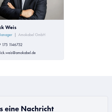
ick Weis
Manager
|
Amokabel GmbH
 175 1146752
rick.weis@amokabel.de
s eine Nachricht