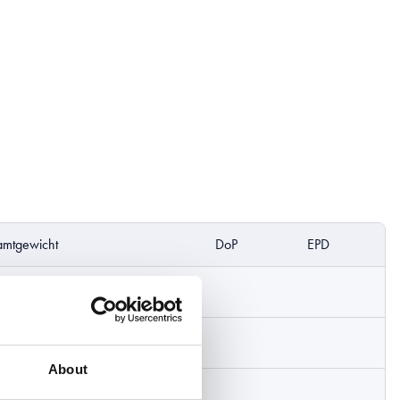
mtgewicht
DoP
EPD
g/km
g/km
About
g/km