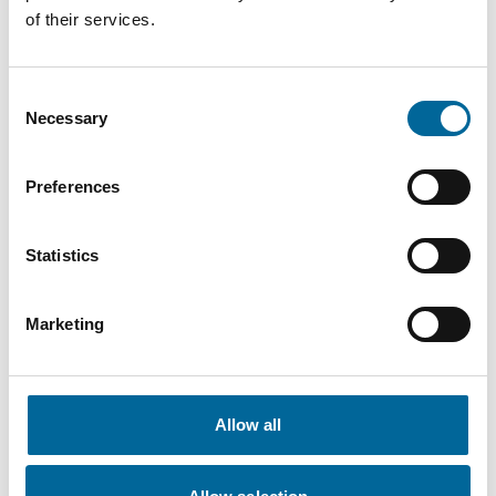
of their services.
Mario Schnepper
Consent
Necessary
CEO
|
Amokabel GmbH
Selection
+49 151 18102588
Preferences
mario.schnepper@amokabel.de
Statistics
Marketing
Allow all