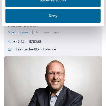
Allow selection
Deny
Fabian Becher
Sales Engineer
|
Amokabel GmbH
+49 151 11178558
fabian.becher@amokabel.de