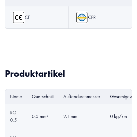
CE
CPR
Produktartikel
Name
Querschnitt
Außendurchmesser
Gesamtgewic
RQ
0.5 mm²
2.1 mm
0 kg/km
0,5