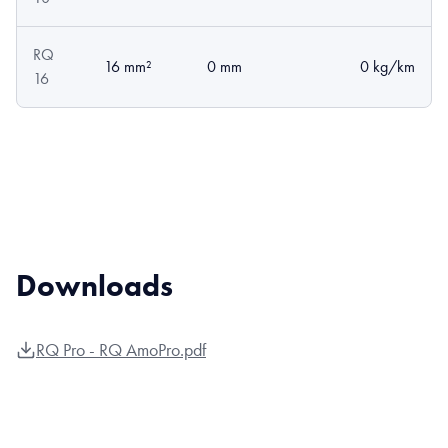
RQ
16 mm²
0 mm
0 kg/km
16
Downloads
RQ Pro - RQ AmoPro.pdf