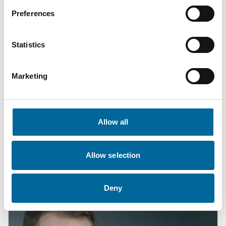
Preferences
Statistics
Marketing
Allow all
Mario Schnepper
CEO
|
Amokabel GmbH
Allow selection
+49 151 18102588
mario.schnepper@amokabel.de
Deny