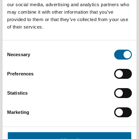
our social media, advertising and analytics partners who
AmoSoft - AmoSoft product sheet.pdf
may combine it with other information that you’ve
provided to them or that they’ve collected from your use
of their services.
Consent
Necessary
Selection
Kontaktieren Sie unsere
Preferences
Spezialisten
Statistics
Marketing