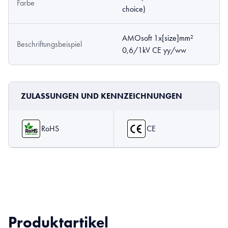
Farbe
choice)
AMOsoft 1x[size]mm²
Beschriftungsbeispiel
0,6/1kV CE yy/ww
ZULASSUNGEN UND KENNZEICHNUNGEN
RoHS
CE
Produktartikel