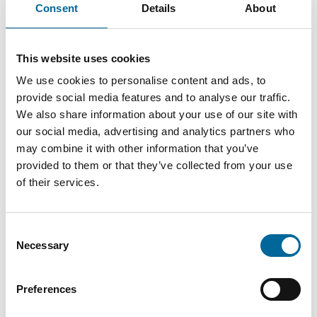
Consent
Details
About
This website uses cookies
Mario Schnepper
We use cookies to personalise content and ads, to
provide social media features and to analyse our traffic.
CEO
|
Amokabel GmbH
We also share information about your use of our site with
+49 151 18102588
our social media, advertising and analytics partners who
may combine it with other information that you’ve
mario.schnepper@amokabel.de
provided to them or that they’ve collected from your use
of their services.
Consent
Necessary
Selection
Preferences