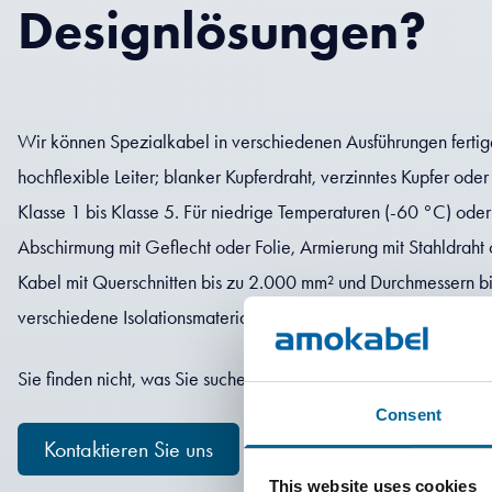
Designlösungen?
Wir können Spezialkabel in verschiedenen Ausführungen fertige
hochflexible Leiter; blanker Kupferdraht, verzinntes Kupfer oder
Klasse 1 bis Klasse 5. Für niedrige Temperaturen (-60 °C) od
Abschirmung mit Geflecht oder Folie, Armierung mit Stahldraht 
Kabel mit Querschnitten bis zu 2.000 mm² und Durchmessern b
verschiedene Isolationsmaterialien wie PVC, Polyolefin, XLPE, T
Sie finden nicht, was Sie suchen? Zögern Sie nicht, uns zu konta
Consent
Kontaktieren Sie uns
This website uses cookies