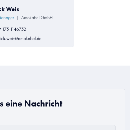
ick Weis
Manager
|
Amokabel GmbH
 175 1146752
rick.weis@amokabel.de
s eine Nachricht