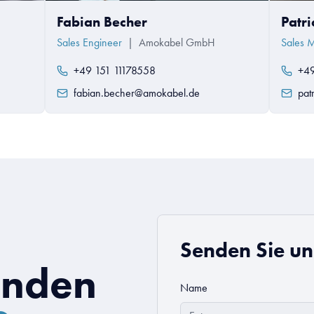
Fabian Becher
Patr
Sales Engineer
|
Amokabel GmbH
Sales 
+49 151 11178558
+49
fabian.becher@amokabel.de
pat
Senden Sie un
enden
Name