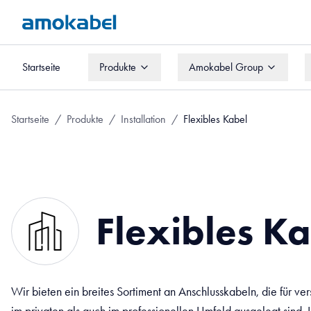
Startseite
Produkte
Amokabel Group
Startseite
Produkte
Amokabel Group
Startseite
/
Produkte
/
Installation
/
Flexibles Kabel
Flexibles K
Wir bieten ein breites Sortiment an Anschlusskabeln, die für
im privaten als auch im professionellen Umfeld ausgelegt sind