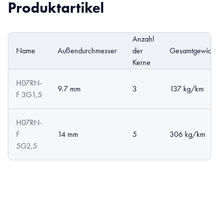
Produktartikel
Anzahl
Name
Außendurchmesser
der
Gesamtgewicht
Kerne
H07RN-
9.7 mm
3
137 kg/km
F 3G1,5
H07RN-
F
14 mm
5
306 kg/km
5G2,5