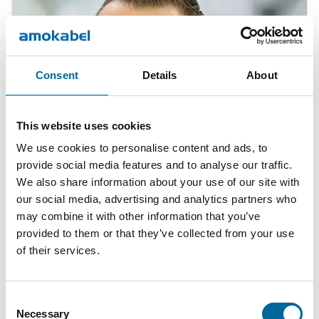
Consent
Details
About
This website uses cookies
We use cookies to personalise content and ads, to
provide social media features and to analyse our traffic.
We also share information about your use of our site with
our social media, advertising and analytics partners who
Mario Schnepper
may combine it with other information that you’ve
provided to them or that they’ve collected from your use
CEO
|
Amokabel GmbH
of their services.
+49 151 18102588
mario.schnepper@amokabel.de
Consent
Necessary
Selection