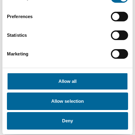
Preferences
Statistics
Marketing
Allow all
Fabian Becher
Allow selection
Sales Engineer
|
Amokabel GmbH
+49 151 11178558
Deny
fabian.becher@amokabel.de