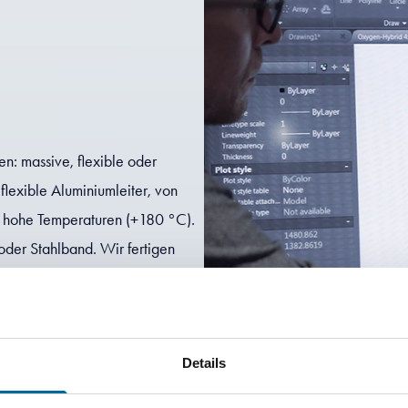
n: massive, flexible oder
 flexible Aluminiumleiter, von
er hohe Temperaturen (+180 °C).
oder Stahlband. Wir fertigen
is zu 100 mm. Wir bieten
PE, PE, TPU, EPR und Silikon an.
ktieren!
Details