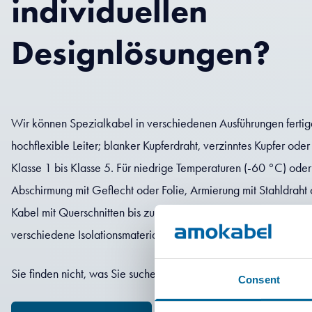
individuellen
Designlösungen?
Wir können Spezialkabel in verschiedenen Ausführungen fertige
hochflexible Leiter; blanker Kupferdraht, verzinntes Kupfer oder
Klasse 1 bis Klasse 5. Für niedrige Temperaturen (-60 °C) od
Abschirmung mit Geflecht oder Folie, Armierung mit Stahldraht 
Kabel mit Querschnitten bis zu 2.000 mm² und Durchmessern b
verschiedene Isolationsmaterialien wie PVC, Polyolefin, XLPE, T
Sie finden nicht, was Sie suchen? Zögern Sie nicht, uns zu konta
Consent