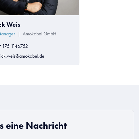
ick Weis
Manager
|
Amokabel GmbH
 175 1146752
rick.weis@amokabel.de
s eine Nachricht