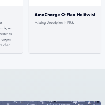
AmoCharge Q-Flex Helitwist
es
Missing Description in PIM.
wurde, um
ruktur zu
n engen
reichen.