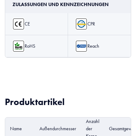
ZULASSUNGEN UND KENNZEICHNUNGEN
CE
CPR
RoHS
Reach
Produktartikel
Anzahl
Name
Außendurchmesser
der
Gesamtgewich
Kerne