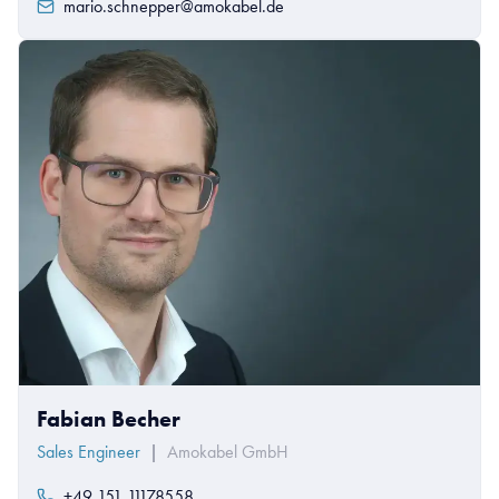
mario.schnepper@amokabel.de
Fabian Becher
Sales Engineer
|
Amokabel GmbH
+49 151 11178558