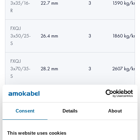
3x35/16-
22.7 mm
3
1590 kg/km
R
FXQJ
3x50/25-
26.4 mm
3
1860 kg/km
S
FXQJ
3x70/35-
28.2 mm
3
2607 kg/km
S
FXQJ
4x95/50-
34.1 mm
4
4469 kg/km
S
Consent
Details
About
This website uses cookies