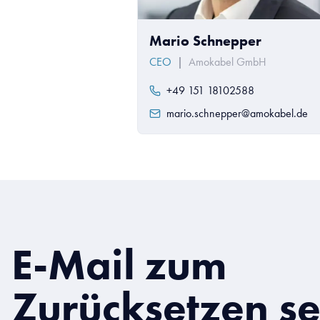
Mario Schnepper
CEO
|
Amokabel GmbH
+49 151 18102588
mario.schnepper@amokabel.de
E-Mail zum
Zurücksetzen s