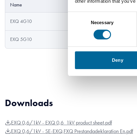
other information that you’ve
Name
Außendurchmesser
Consent
EXQ 4G10
17.1 mm
Necessary
Selection
EXQ 5G10
18.3 mm
Deny
Downloads
EXQ 0,6/1kV - EXQ 0,6_1kV product sheet.pdf
EXQ 0,6/1kV - SE-EXQ,FXQ Prestandadeklaration En.pdf