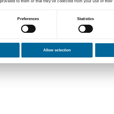
 provided to them or that they’ve collected from your use of their
Anzahl der Kerne
Gesamtgewicht
4
594 kg/km
Preferences
Statistics
5
699 kg/km
Allow selection