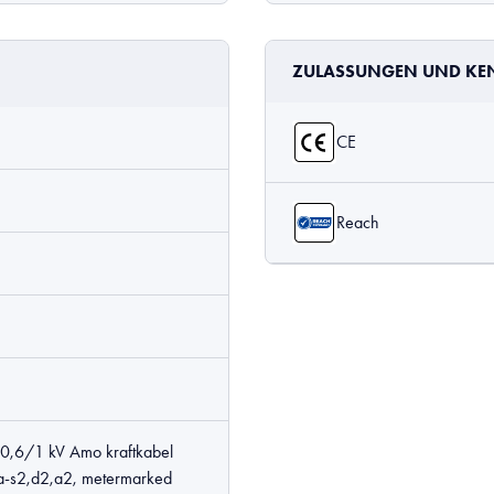
ZULASSUNGEN UND K
CE
Reach
,6/1 kV Amo kraftkabel
-s2,d2,a2, metermarked