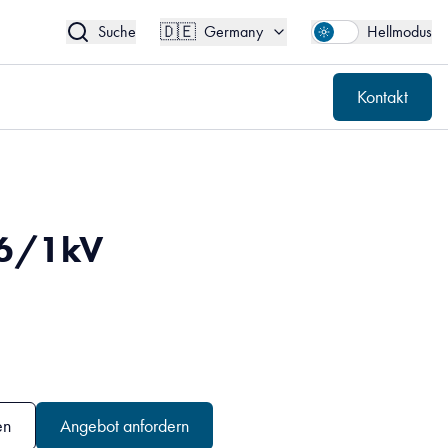
🇩🇪
Kontakt
Germany
🇩🇪
Suche
Germany
Hellmodus
Kontakt
,6/1kV
en
Angebot anfordern