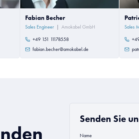
Fabian Becher
Patr
Sales Engineer
|
Amokabel GmbH
Sales 
+49 151 11178558
+49
fabian.becher@amokabel.de
pat
Senden Sie un
enden
Name