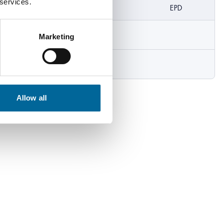
 services.
DoP
EPD
Download
Marketing
Download
Allow all