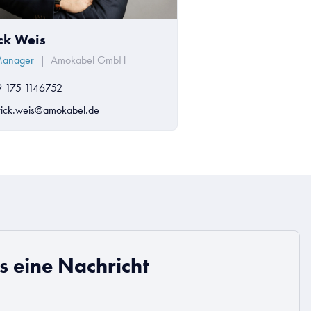
ick Weis
Manager
|
Amokabel GmbH
 175 1146752
rick.weis@amokabel.de
s eine Nachricht