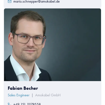
mario.schnepper@amokabel.de
Fabian Becher
Sales Engineer
|
Amokabel GmbH
+49 151 11178558