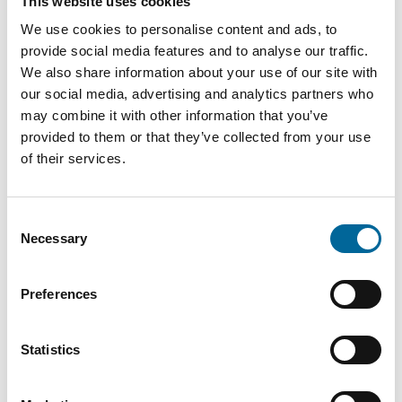
This website uses cookies
We use cookies to personalise content and ads, to
provide social media features and to analyse our traffic.
We also share information about your use of our site with
Downloads
our social media, advertising and analytics partners who
may combine it with other information that you’ve
provided to them or that they’ve collected from your use
FXQJ 0,6/1kV - FXQJ 0,6/1kV product sheet.pdf
of their services.
Consent
Necessary
Selection
Preferences
Kontaktieren Sie unsere
Statistics
Spezialisten