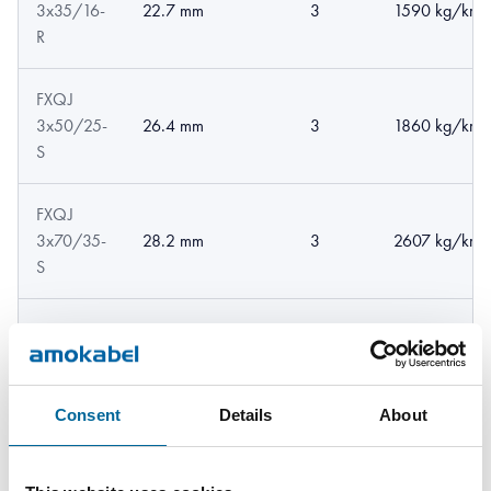
3x35/16-
22.7 mm
3
1590 kg/km
R
FXQJ
3x50/25-
26.4 mm
3
1860 kg/km
S
FXQJ
3x70/35-
28.2 mm
3
2607 kg/km
S
FXQJ
4x95/50-
34.1 mm
4
4469 kg/km
S
Consent
Details
About