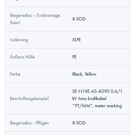
Biegeradius – Endmontage
8 XOD
fixiert
Isolierung
XLPE
Äußere Hülle
PE
Farbe
Black, Yellow
SE-N1XE-AS 4G95 0,6/1
Beschriftungsbeispiel
kV Amo kraftkabel
”YY/MM”, meter marking
Biegeradius - Pflügen
8 XOD