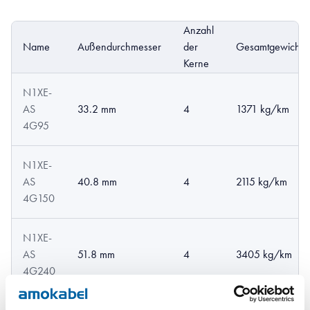
Anzahl
Name
Außendurchmesser
der
Gesamtgewicht
Kerne
N1XE-
AS
33.2 mm
4
1371 kg/km
4G95
N1XE-
AS
40.8 mm
4
2115 kg/km
4G150
N1XE-
AS
51.8 mm
4
3405 kg/km
4G240