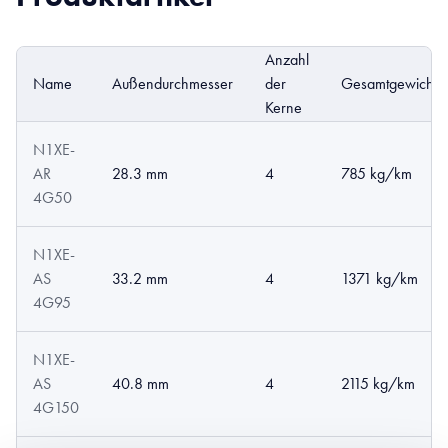
Anzahl
Name
Außendurchmesser
der
Gesamtgewicht
Kerne
N1XE-
AR
28.3 mm
4
785 kg/km
4G50
N1XE-
AS
33.2 mm
4
1371 kg/km
4G95
N1XE-
AS
40.8 mm
4
2115 kg/km
4G150