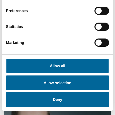
Preferences
Statistics
Marketing
Mario Schnepper
CEO
|
Amokabel GmbH
Allow all
+49 151 18102588
Allow selection
mario.schnepper@amokabel.de
Deny