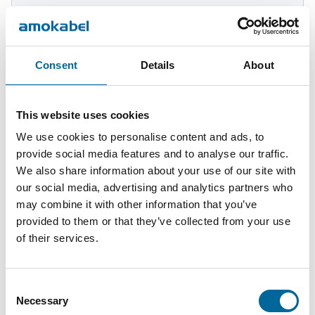
N1XE-
AS
51.8 mm
4
3405 kg/km
4G240
Consent
Details
About
This website uses cookies
We use cookies to personalise content and ads, to
provide social media features and to analyse our traffic.
Kontaktieren Sie unsere
We also share information about your use of our site with
Spezialisten
our social media, advertising and analytics partners who
may combine it with other information that you’ve
provided to them or that they’ve collected from your use
of their services.
Consent
Necessary
Selection