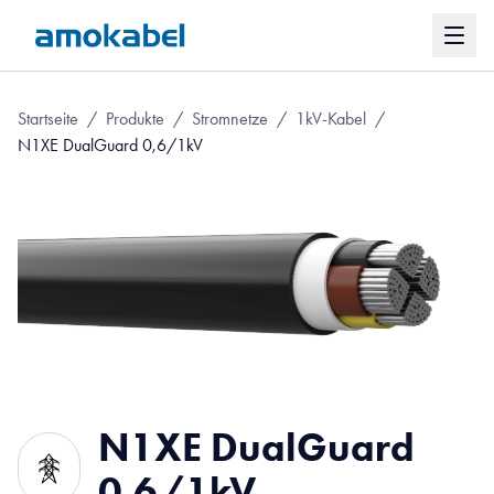
Startseite
/
Produkte
/
Stromnetze
/
1kV-Kabel
/
N1XE DualGuard 0,6/1kV
N1XE DualGuard
0,6/1kV