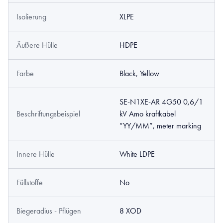
Isolierung
XLPE
Äußere Hülle
HDPE
Farbe
Black, Yellow
SE-N1XE-AR 4G50 0,6/1
Beschriftungsbeispiel
kV Amo kraftkabel
”YY/MM”, meter marking
Innere Hülle
White LDPE
Füllstoffe
No
Biegeradius - Pflügen
8 XOD