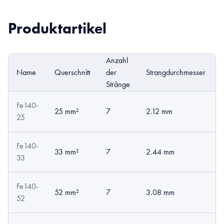
Produktartikel
Anzahl
Name
Querschnitt
der
Strangdurchmesser
Stränge
Fe140-
25 mm²
7
2.12 mm
25
Fe140-
33 mm²
7
2.44 mm
33
Fe140-
52 mm²
7
3.08 mm
52