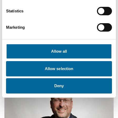
Statistics
Marketing
Fabian Becher
Allow all
Sales Engineer
|
Amokabel GmbH
+49 151 11178558
Allow selection
fabian.becher@amokabel.de
Deny