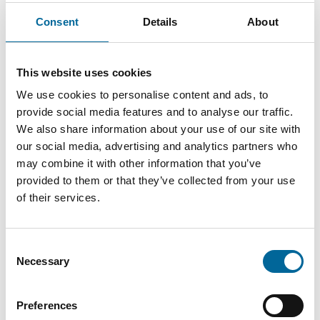
Consent
Details
About
This website uses cookies
We use cookies to personalise content and ads, to
Mario Schnepper
provide social media features and to analyse our traffic.
CEO
|
Amokabel GmbH
We also share information about your use of our site with
our social media, advertising and analytics partners who
+49 151 18102588
may combine it with other information that you’ve
mario.schnepper@amokabel.de
provided to them or that they’ve collected from your use
of their services.
Consent
Necessary
Selection
Preferences