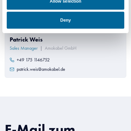
Allow selection
Deny
Patrick Weis
Sales Manager
|
Amokabel GmbH
+49 175 1146752
patrick.weis@amokabel.de
E-Mail zum