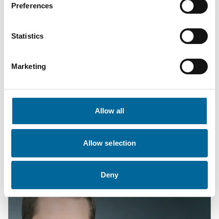
Preferences
Statistics
Marketing
Mario Schnepper
Allow all
CEO
|
Amokabel GmbH
+49 151 18102588
Allow selection
mario.schnepper@amokabel.de
Deny