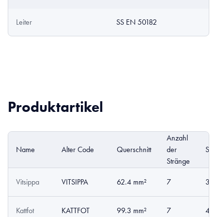
Leiter
SS EN 50182
Produktartikel
Anzahl
Name
Alter Code
Querschnitt
der
Str
Stränge
Vitsippa
VITSIPPA
62.4 mm²
7
3.3
Kattfot
KATTFOT
99.3 mm²
7
4.2