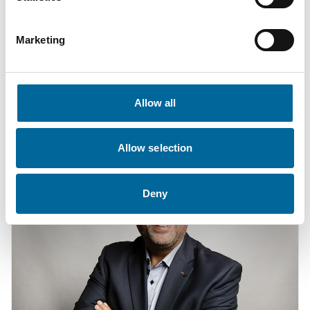
Marketing
Fabian Becher
Sales Engineer
|
Amokabel GmbH
Allow all
+49 151 11178558
fabian.becher@amokabel.de
Allow selection
Deny