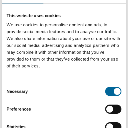
This website uses cookies
Mario Schnepper
We use cookies to personalise content and ads, to
CEO
|
Amokabel GmbH
provide social media features and to analyse our traffic.
+49 151 18102588
We also share information about your use of our site with
our social media, advertising and analytics partners who
mario.schnepper@amokabel.de
may combine it with other information that you’ve
provided to them or that they’ve collected from your use
of their services.
Consent
Necessary
Selection
Preferences
Statistics