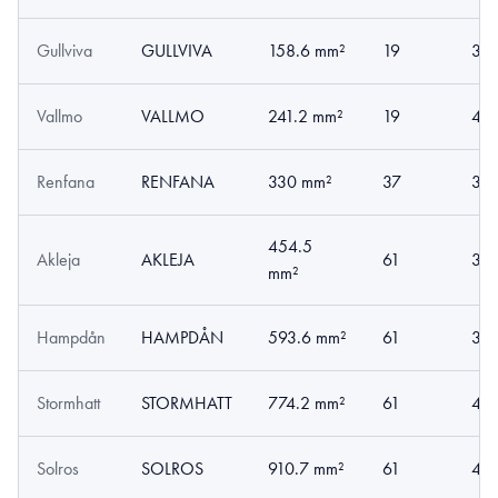
Gullviva
GULLVIVA
158.6 mm²
19
3.2
Vallmo
VALLMO
241.2 mm²
19
4.
Renfana
RENFANA
330 mm²
37
3.3
454.5
Akleja
AKLEJA
61
3.
mm²
Hampdån
HAMPDÅN
593.6 mm²
61
3.5
Stormhatt
STORMHATT
774.2 mm²
61
4.
Solros
SOLROS
910.7 mm²
61
4.