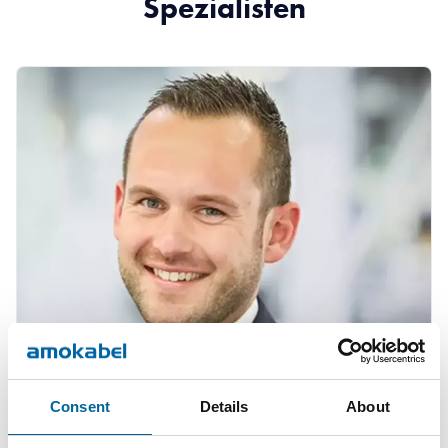
Spezialisten
Mario Schnepper
Consent
Details
About
CEO
|
Amokabel GmbH