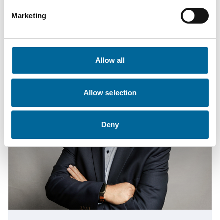
Sales Engineer
|
Amokabel GmbH
Marketing
+49 151 11178558
fabian.becher@amokabel.de
Allow all
Allow selection
Deny