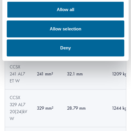
241 AL7
241 mm²
25.3 mm
920 kg/k
Allow all
20(24)kV
W
Allow selection
CCSX
241 AL7
241 mm²
27.96 mm
1023 kg/
Deny
33kV W
CCSX
241 AL7
241 mm²
32.1 mm
1209 kg/
ET W
CCSX
329 AL7
329 mm²
28.79 mm
1244 kg/
20(24)kV
W