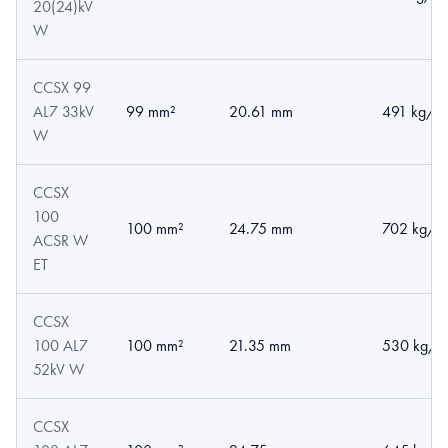
20(24)kV
W
CCSX 99
AL7 33kV
99 mm²
20.61 mm
491 kg/k
W
CCSX
100
100 mm²
24.75 mm
702 kg/k
ACSR W
ET
CCSX
100 AL7
100 mm²
21.35 mm
530 kg/k
52kV W
CCSX