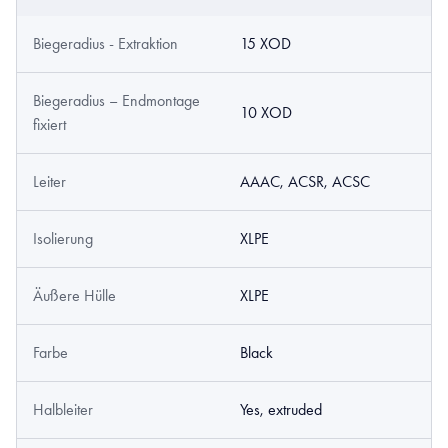
Biegeradius - Extraktion
15 XOD
Biegeradius – Endmontage
10 XOD
fixiert
Leiter
AAAC, ACSR, ACSC
Isolierung
XLPE
Äußere Hülle
XLPE
Farbe
Black
Halbleiter
Yes, extruded