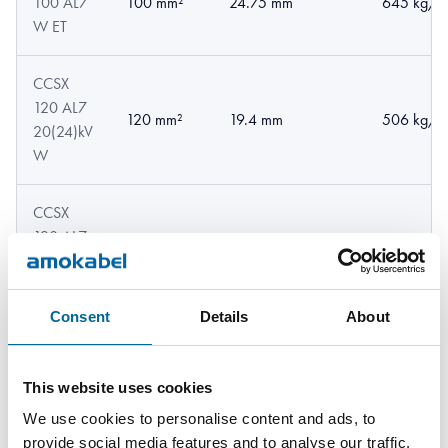
100 AL7
100 mm²
24.75 mm
645 kg/k
W ET
CCSX
120 AL7
120 mm²
19.4 mm
506 kg/k
20(24)kV
W
CCSX
120 AL7
120 mm²
21.4 mm
547 kg/k
30(36)kV
W
Consent
Details
About
CCSX
120 AL7
120 mm²
22.06 mm
568 kg/k
This website uses cookies
33kV W
We use cookies to personalise content and ads, to
provide social media features and to analyse our traffic.
CCSX