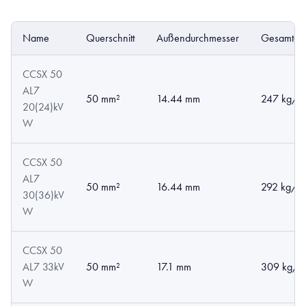
Name
Querschnitt
Außendurchmesser
Gesamtge
CCSX 50
AL7
50 mm²
14.44 mm
247 kg/k
20(24)kV
W
CCSX 50
AL7
50 mm²
16.44 mm
292 kg/k
30(36)kV
W
CCSX 50
AL7 33kV
50 mm²
17.1 mm
309 kg/k
W