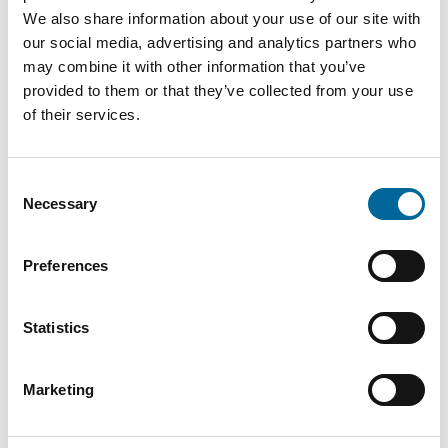
We also share information about your use of our site with
120 AL7
120 mm²
22.8 mm
610 kg/k
our social media, advertising and analytics partners who
52kV W
may combine it with other information that you’ve
provided to them or that they’ve collected from your use
CCSX
of their services.
159 AL7
159 mm²
21.5 mm
635 kg/k
20(24)kV
W
Consent
Necessary
Selection
CCSX
159 AL7
159 mm²
24.16 mm
724 kg/k
Preferences
33kV W
Statistics
CCSX
159 AL7
159 mm²
24.9 mm
751 kg/k
52kV W
Marketing
CCSX