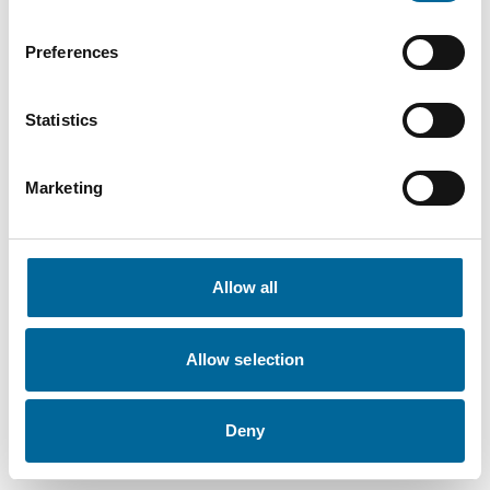
AXK-R
1x630
630 mm²
39.6 mm
2146 kg/km
Preferences
1500V
DC
Statistics
AXK-R
1x800
Marketing
800 mm²
44.2 mm
2698 kg/km
1500V
DC
Allow all
Allow selection
Deny
Downloads