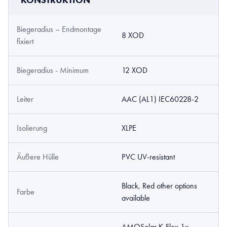
KONSTRUKTION
Biegeradius – Endmontage
8 XOD
fixiert
Biegeradius - Minimum
12 XOD
Leiter
AAC (AL1) IEC60228-2
Isolierung
XLPE
Äußere Hülle
PVC UV-resistant
Black, Red other options
Farbe
available
AMOSolar K-Flex 1x