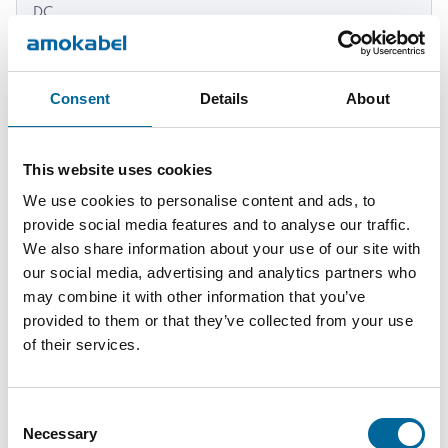
DC
AXK-R
1x300
Consent
Details
About
300 mm²
27.7 mm
1040 kg/km
1500V
DC
This website uses cookies
AXK-R
We use cookies to personalise content and ads, to
1x400
provide social media features and to analyse our traffic.
400 mm²
31.6 mm
1350 kg/km
1500V
We also share information about your use of our site with
DC
our social media, advertising and analytics partners who
may combine it with other information that you’ve
provided to them or that they’ve collected from your use
AXK-R
of their services.
1x500
500 mm²
35.1 mm
1689 kg/km
1500V
DC
Consent
Necessary
Selection