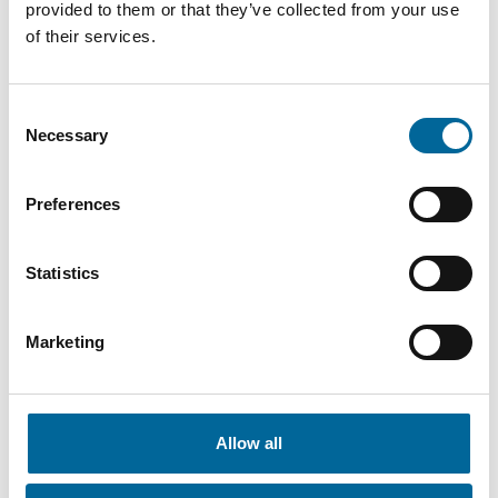
provided to them or that they’ve collected from your use
of their services.
Consent
Mario Schnepper
Necessary
Selection
CEO
|
Amokabel GmbH
+49 151 18102588
Preferences
mario.schnepper@amokabel.de
Statistics
Marketing
Allow all