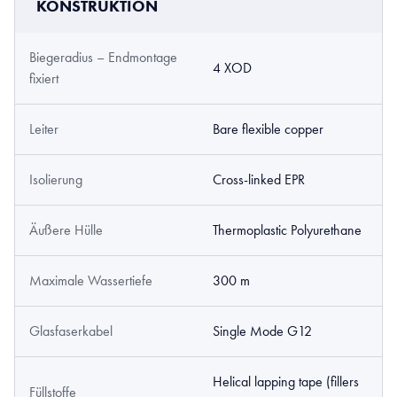
KONSTRUKTION
Biegeradius – Endmontage
4 XOD
fixiert
Leiter
Bare flexible copper
Isolierung
Cross-linked EPR
Äußere Hülle
Thermoplastic Polyurethane
Maximale Wassertiefe
300 m
Glasfaserkabel
Single Mode G12
Helical lapping tape (fillers
Füllstoffe