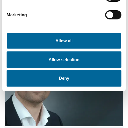
CEO
|
Amokabel GmbH
Marketing
+49 151 18102588
mario.schnepper@amokabel.de
Allow all
Allow selection
Deny