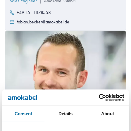
Sales Engineer
|
Amokabel GmbH
+49 151 11178558
fabian.becher@amokabel.de
Consent
Details
About
Mario Schnepper