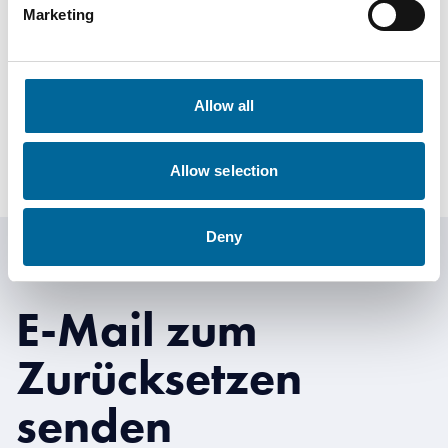
Marketing
Patrick Weis
Sales Manager
|
Amokabel GmbH
+49 175 1146752
Allow all
patrick.weis@amokabel.de
Allow selection
Deny
E-Mail zum
Zurücksetzen
senden