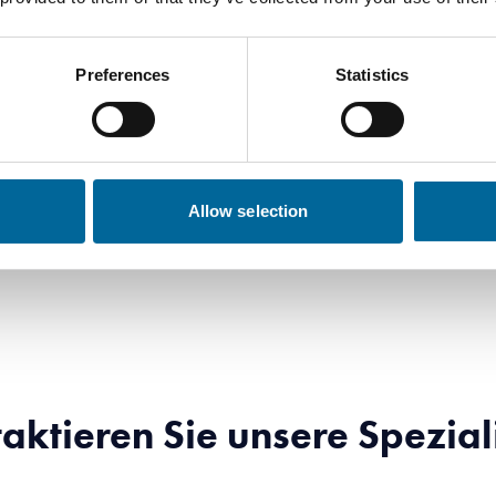
4
785 kg/km
Preferences
Statistics
4
1371 kg/k
4
2115 kg/k
Allow selection
4
3405 kg/k
aktieren Sie unsere Spezial