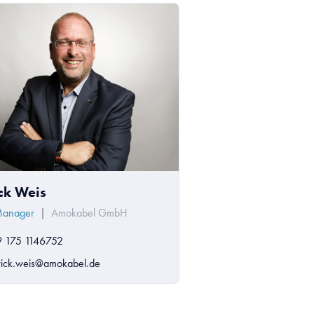
ick Weis
Manager
|
Amokabel GmbH
 175 1146752
rick.weis@amokabel.de