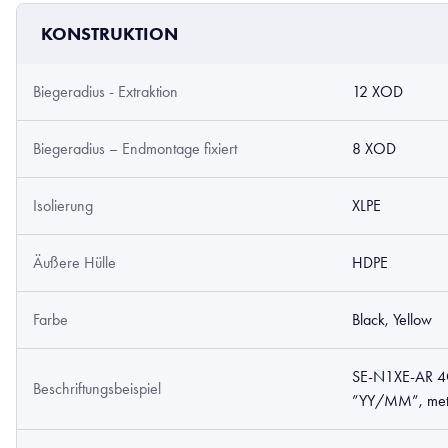
KONSTRUKTION
Biegeradius - Extraktion
12 XOD
Biegeradius – Endmontage fixiert
8 XOD
Isolierung
XLPE
Äußere Hülle
HDPE
Farbe
Black, Yellow
SE-N1XE-AR 4G
Beschriftungsbeispiel
”YY/MM”, met