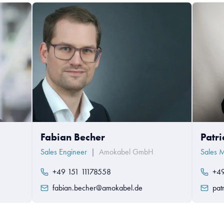
Fabian Becher
Patr
Sales Engineer
|
Amokabel GmbH
Sales 
+49 151 11178558
+49
fabian.becher@amokabel.de
pat