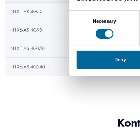
N1XE-AR 4G50
28.3 mm
Consent
Necessary
Selection
N1XE-AS 4G95
33.2 mm
N1XE-AS 4G150
40.8 mm
Deny
N1XE-AS 4G240
51.8 mm
Kont