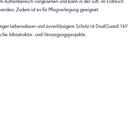
g im Außenbereich vorgesehen und kann in der Luft, im Erdreich
 werden. Zudem ist es für Pflugverlegung geeignet.
anger Lebensdauer und zuverlässigem Schutz ist DualGuard 1kV
iche Infrastruktur- und Versorgungsprojekte.