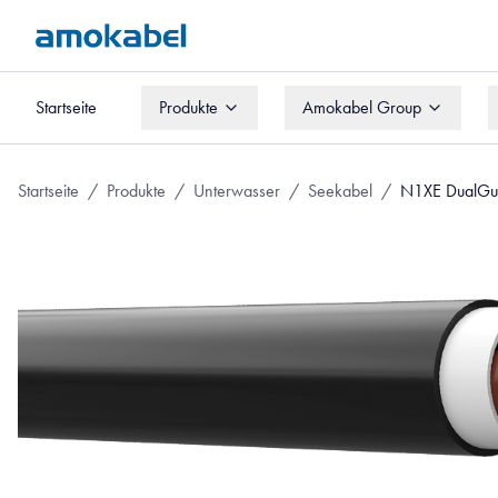
Startseite
Produkte
Amokabel Group
Startseite
Produkte
Amokabel Group
Startseite
/
Produkte
/
Unterwasser
/
Seekabel
/
N1XE DualGu