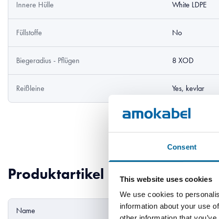
Innere Hülle
White LDPE
Füllstoffe
No
Biegeradius - Pflügen
8 XOD
Reißleine
Yes, kevlar
Consent
Produktartikel
This website uses cookies
We use cookies to personalis
information about your use of
Name
Außendurchmesser
other information that you’ve