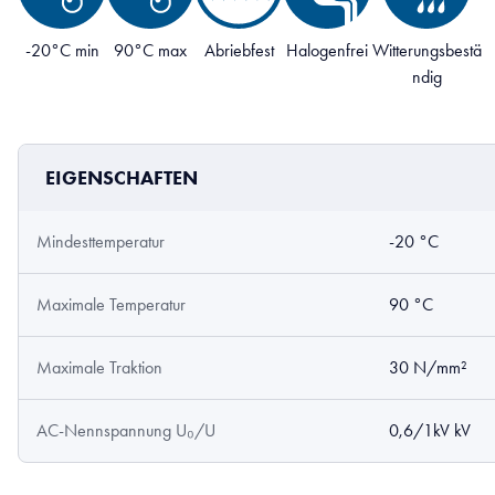
-20°C min
90°C max
Abriebfest
Halogenfrei
Witterungsbestä
ndig
EIGENSCHAFTEN
Mindesttemperatur
-20 °C
Maximale Temperatur
90 °C
Maximale Traktion
30 N/mm²
AC-Nennspannung U₀/U
0,6/1kV kV