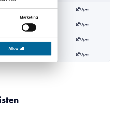
Open
Marketing
Open
m
Open
m
Allow all
Open
m
isten