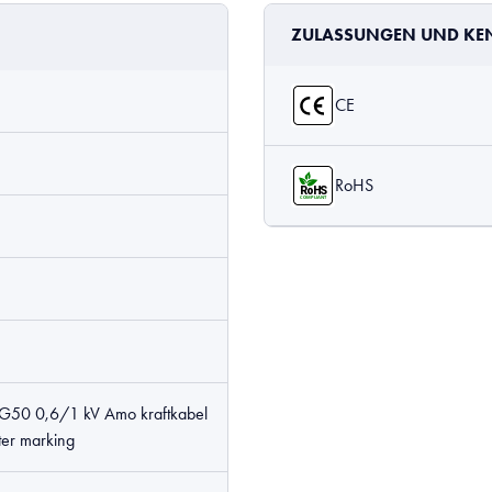
ZULASSUNGEN UND K
CE
RoHS
50 0,6/1 kV Amo kraftkabel
er marking