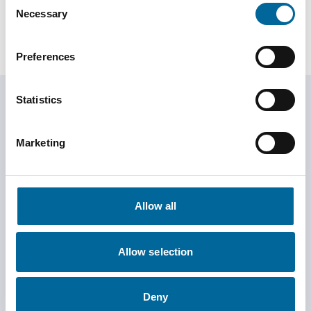
martin.hossman@amokabel.com
Necessary
Selection
Preferences
Statistics
Enviar correo de
Marketing
restablecimiento
Estaciones de
Allow all
armas?
Allow selection
Nuestro equipo está listo para ayudarle con cualquier
Deny