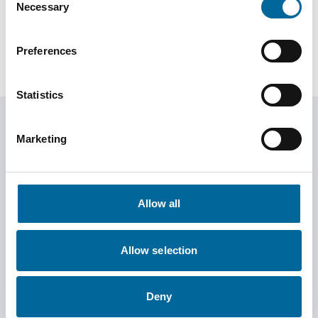
Necessary
+46 481 750 877
Selection
martin.hossman@amokabel.com
Preferences
Statistics
Marketing
Enviar correo de
restablecimiento
Allow all
Sistema de radar?
Allow selection
Nuestro equipo está listo para ayudarle con cualquier
Deny
pregunta sobre nuestros productos y servicios.