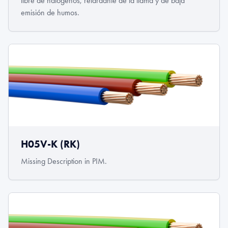
libre de halógenos, retardante de la llama y de baja
emisión de humos.
H05V-K (RK)
Missing Description in PIM.