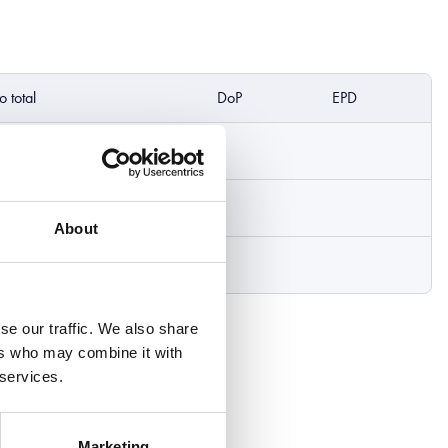
o total
DoP
EPD
kg/km
 kg/km
About
 kg/km
se our traffic. We also share
ers who may combine it with
 services.
Marketing