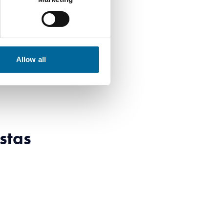
Allow all
stas