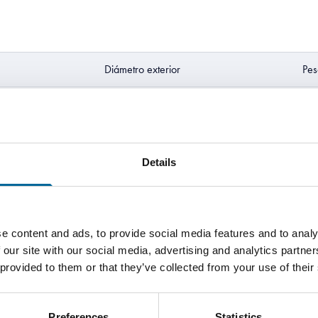
Diámetro exterior
Pes
2 mm
9 
2.2 mm
11
Details
2.3 mm
14
e content and ads, to provide social media features and to analy
 our site with our social media, advertising and analytics partn
 provided to them or that they’ve collected from your use of their
Preferences
Statistics