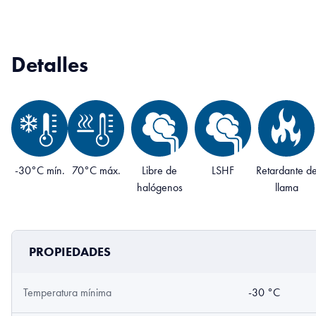
Detalles
-30°C mín.
70°C máx.
Libre de
LSHF
Retardante d
halógenos
llama
PROPIEDADES
Temperatura mínima
-30 °C