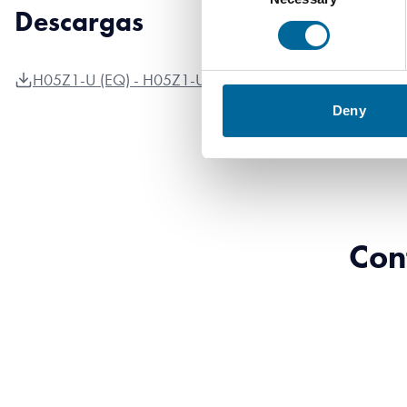
Descargas
H05Z1-U (EQ) - H05Z1-U (EQ) product sheet.pdf
Deny
Con