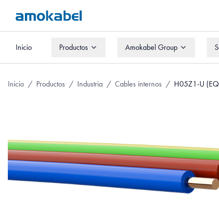
Inicio
Productos
Amokabel Group
S
Inicio
Productos
Amokabel Group
S
Inicio
/
Productos
/
Industria
/
Cables internos
/
H05Z1-U (EQ