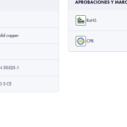
APROBACIONES Y MAR
RoHS
olid copper
CPR
EN 50525-1
 S CE