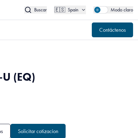
🇪🇸
Contáctenos
Spain
🇪🇸
Buscar
Spain
Modo claro
Contáctenos
U (EQ)
os
Solicitar cotizacíon