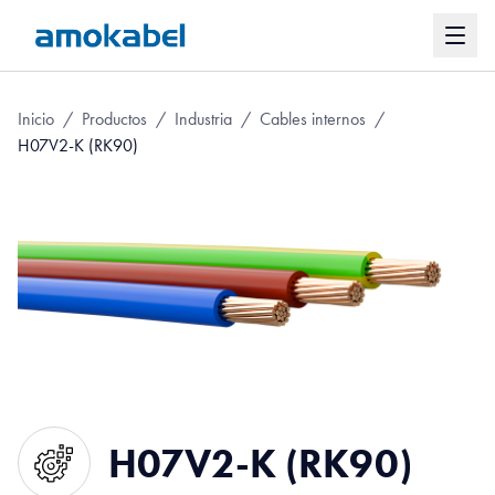
Inicio
/
Productos
/
Industria
/
Cables internos
/
H07V2-K (RK90)
H07V2-K (RK90)