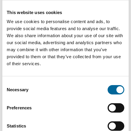
H07V2-
336
This website uses cookies
35 mm²
9.9 mm
K 50
kg/km
We use cookies to personalise content and ads, to
provide social media features and to analyse our traffic.
We also share information about your use of our site with
our social media, advertising and analytics partners who
may combine it with other information that you’ve
provided to them or that they’ve collected from your use
of their services.
Descargas
Consent
Necessary
Selection
H07V2-K (RK90) - H07V2-K (RK90) product sheet.pdf
Preferences
Statistics