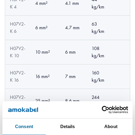
4 mm²
4.1 mm
K 4
kg/km
H07V2-
63
6 mm²
4.7 mm
K 6
kg/km
H07V2-
108
10 mm²
6 mm
K 10
kg/km
H07V2-
160
16 mm²
7 mm
K 16
kg/km
H07V2-
244
25 mm²
8.6 mm
K 25
kg/km
H07V2-
336
35 mm²
9.9 mm
Consent
Details
About
K 35
kg/km