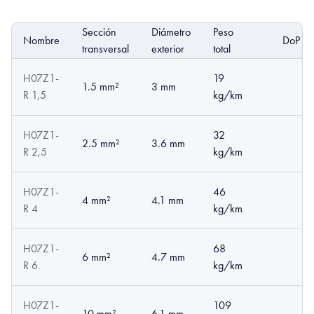
Sección
Diámetro
Peso
Nombre
DoP
transversal
exterior
total
H07Z1-
19
1.5 mm²
3 mm
R 1,5
kg/km
H07Z1-
32
2.5 mm²
3.6 mm
R 2,5
kg/km
H07Z1-
46
4 mm²
4.1 mm
R 4
kg/km
H07Z1-
68
6 mm²
4.7 mm
R 6
kg/km
H07Z1-
109
10 mm²
6.1 mm