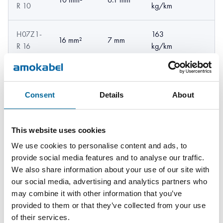
R 10
kg/km
H07Z1-
163
16 mm²
7 mm
R 16
kg/km
H07Z1-
259
25 mm²
8.6 mm
R 25
kg/km
Consent
Details
About
H07Z1-
344
35 mm²
9.8 mm
R 35
kg/km
This website uses cookies
We use cookies to personalise content and ads, to
H07Z1-
483
provide social media features and to analyse our traffic.
50 mm²
11.5 mm
R 50
kg/km
We also share information about your use of our site with
our social media, advertising and analytics partners who
may combine it with other information that you’ve
H07Z1-
674
70 mm²
13.5 mm
provided to them or that they’ve collected from your use
R 70
kg/km
of their services.