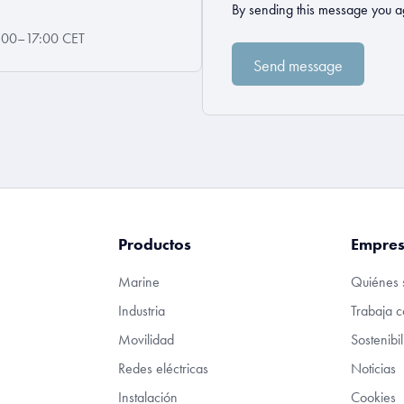
By sending this message you a
08:00–17:00 CET
Productos
Empre
Marine
Quiénes 
Industria
Trabaja c
Movilidad
Sostenibi
Redes eléctricas
Noticias
Instalación
Cookies