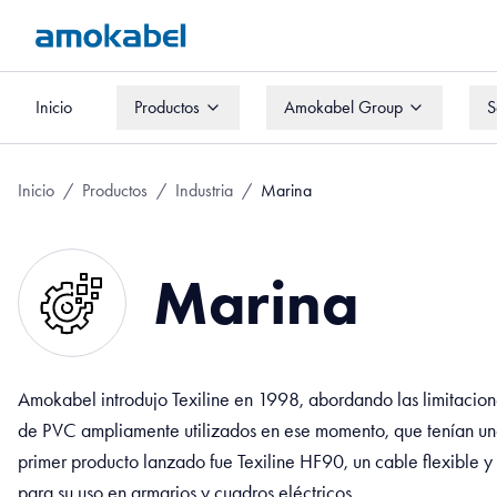
Inicio
Productos
Amokabel Group
S
Inicio
Productos
Amokabel Group
S
Inicio
/
Productos
/
Industria
/
Marina
Marina
Amokabel introdujo Texiline en 1998, abordando las limitacion
de PVC ampliamente utilizados en ese momento, que tenían una 
primer producto lanzado fue Texiline HF90, un cable flexible y
para su uso en armarios y cuadros eléctricos.