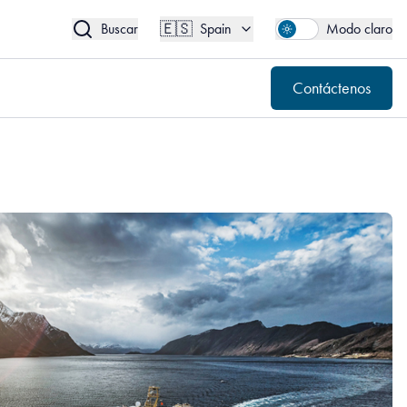
🇪🇸
Contáctenos
Spain
🇪🇸
Buscar
Spain
Modo claro
Contáctenos