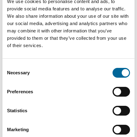
Artículos de producto
We use cookies to personalise content and ads, to
provide social media features and to analyse our traffic.
We also share information about your use of our site with
Sección
Diámetro
Peso
our social media, advertising and analytics partners who
Nombre
DoP
transversal
exterior
total
may combine it with other information that you’ve
provided to them or that they’ve collected from your use
0,5 /
of their services.
7
AWG
0.5 mm²
1.8 mm
kg/km
21
Consent
Necessary
Selection
0,75 /
10
AWG
0.75 mm²
2.1 mm
kg/km
19
Preferences
Statistics
Marketing