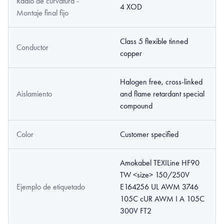
Radio de curvatura -
4 XOD
Montaje final fijo
Class 5 flexible tinned
Conductor
copper
Halogen free, cross-linked
Aislamiento
and flame retardant special
compound
Color
Customer specified
Amokabel TEXILine HF90
TW <size> 150/250V
Ejemplo de etiquetado
E164256 UL AWM 3746
105C cUR AWM I A 105C
300V FT2