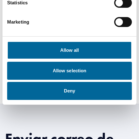
Statistics
Marketing
Dan Johansson
Sales Manager Products and Segments
|
Allow all
Amo Specialkabel AB
+46 481 750 867
Allow selection
dan.johansson@amokabel.com
Deny
Enviar correo de