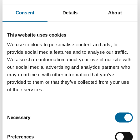
Consent
Details
About
SPECAFlex
1370
26.1 mm
3
3X35+3X6
kg/km
This website uses cookies
SPECAFlex
1900
We use cookies to personalise content and ads, to
29.2 mm
3
3X50+3X10
kg/km
provide social media features and to analyse our traffic.
We also share information about your use of our site with
our social media, advertising and analytics partners who
SPECAFlex
2720
35.2 mm
3
may combine it with other information that you’ve
3X70+3X16
kg/km
provided to them or that they’ve collected from your use
of their services.
SPECAFlex
38.2
3350
3
3X95+3X16
mm
kg/km
Consent
Necessary
SPECAFlex
4360
Selection
44.1 mm
3
3X120+3X25
kg/km
Preferences