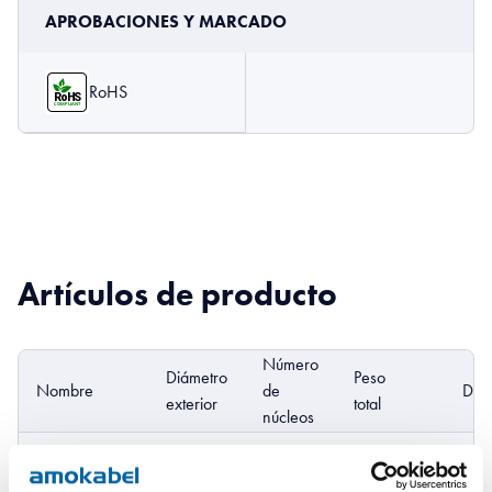
APROBACIONES Y MARCADO
RoHS
Artículos de producto
Número
Diámetro
Peso
Nombre
de
DoP
exterior
total
núcleos
SPECAFlex
1070
23.2 mm
3
3X25+3X6
kg/km