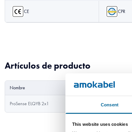
CE
CPR
Artículos de producto
Nombre
Diámetro exterior
ProSense ELQYB 2x1
5.7 mm
Consent
This website uses cookies