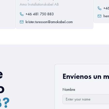
Amo Installationskabel AB
+4
+46 481 750 883
hen
krister.turesson@amokabel.com
e
Envíenos un 
o
Nombre
B?