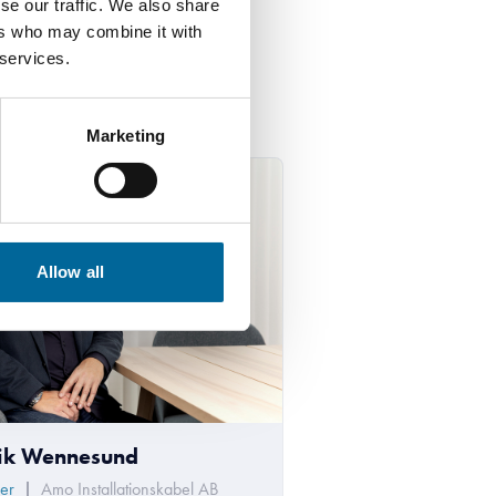
se our traffic. We also share
ers who may combine it with
 services.
stas
Marketing
Allow all
ik Wennesund
ler
|
Amo Installationskabel AB