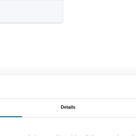
Número de núcleos
Pe
2
0 
Details