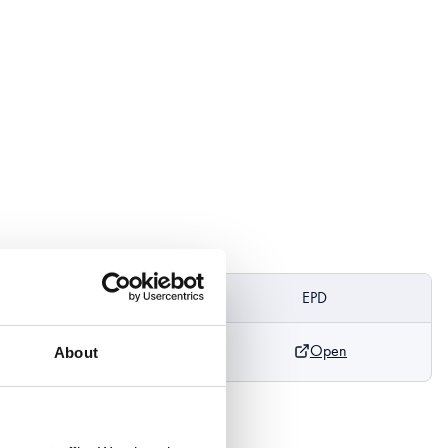
so total
DoP
EPD
Open
kg/km
About