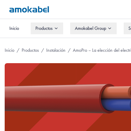
Inicio
Productos
Amokabel Group
S
Inicio
Productos
Amokabel Group
S
Inicio
/
Productos
/
Instalación
/
AmoPro – La elección del electri