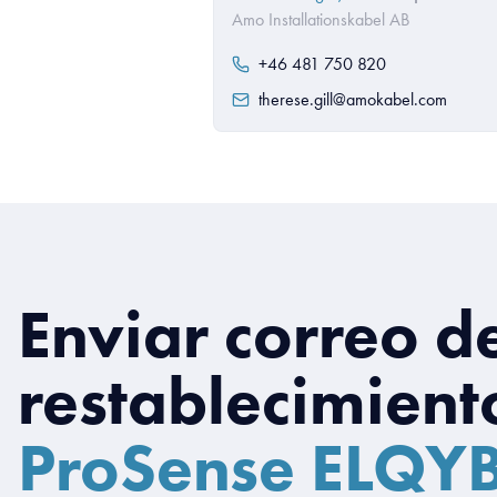
Amo Installationskabel AB
+46 481 750 820
therese.gill@amokabel.com
Enviar correo d
restablecimient
ProSense ELQY