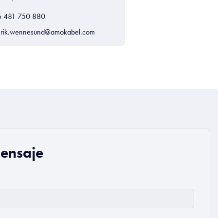
6 481 750 880
rik.wennesund@amokabel.com
mensaje