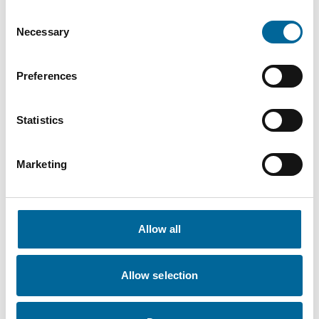
therese.gill@amokabel.com
Consent
Necessary
Selection
Preferences
Statistics
Marketing
Allow all
Krister Turesson
Allow selection
Salesperson / KAM
|
Amo Installationskabel AB