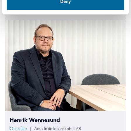
Deny
+46 481 750 883
krister.turesson@amokabel.com
Henrik Wennesund
Out seller
|
Amo Installationskabel AB