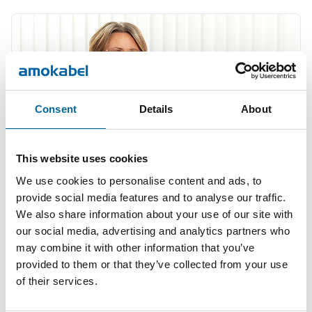
Consent
Details
About
This website uses cookies
We use cookies to personalise content and ads, to
provide social media features and to analyse our traffic.
We also share information about your use of our site with
our social media, advertising and analytics partners who
may combine it with other information that you’ve
Therese Gill
provided to them or that they’ve collected from your use
Sales Manager/Finance
|
Amo Installationskabel AB
of their services.
+46 481 750 820