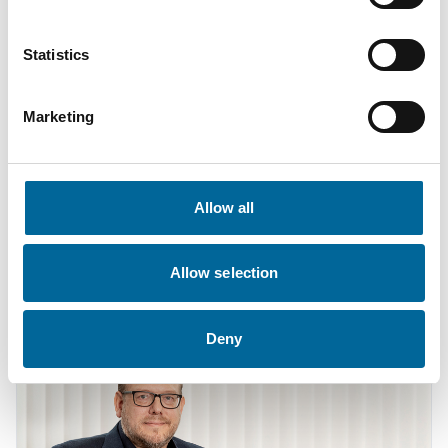
Statistics
Marketing
Krister Turesson
Allow all
Salesperson / KAM
|
Amo Installationskabel AB
Allow selection
+46 481 750 883
krister.turesson@amokabel.com
Deny