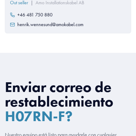
Out seller
|
Amo Installationskabel AB
+46 481 750 880
henrik.wennesund@amokabel.com
Enviar correo de
restablecimiento
H07RN-F?
Nuestro equipo está listo para ayudarle con cualquier