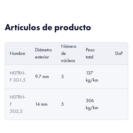
Artículos de producto
Número
Diámetro
Peso
Nombre
de
DoP
exterior
total
núcleos
H07RN-
137
9.7 mm
3
F 3G1,5
kg/km
H07RN-
306
F
14 mm
5
kg/km
5G2,5