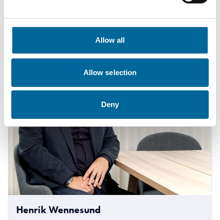
+46 481 750 883
krister.turesson@amokabel.com
Allow all
Allow selection
Deny
Henrik Wennesund