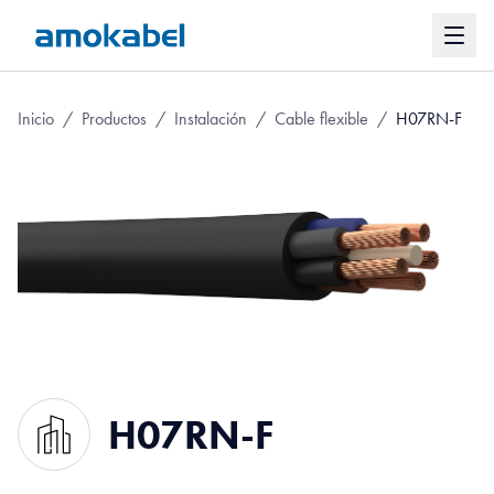
Inicio
/
Productos
/
Instalación
/
Cable flexible
/
H07RN-F
H07RN-F