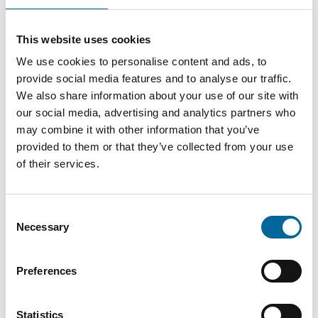
This website uses cookies
Therese Gill
We use cookies to personalise content and ads, to
Sales Manager/Finance
|
Amo Installationskabel AB
provide social media features and to analyse our traffic.
+46 481 750 820
We also share information about your use of our site with
our social media, advertising and analytics partners who
therese.gill@amokabel.com
may combine it with other information that you’ve
provided to them or that they’ve collected from your use
of their services.
Consent
Necessary
Selection
Preferences
Statistics