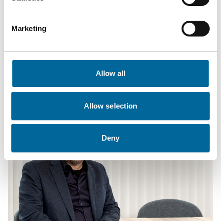
Marketing
Krister Turesson
Salesperson / KAM
|
Amo Installationskabel AB
Allow all
+46 481 750 883
krister.turesson@amokabel.com
Allow selection
Deny