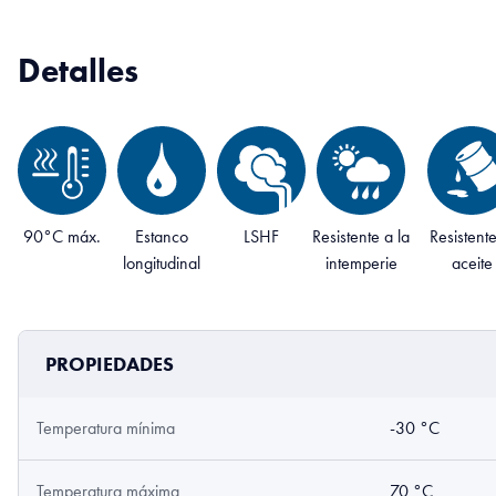
Detalles
90°C máx.
Estanco
LSHF
Resistente a la
Resistente
longitudinal
intemperie
aceite
PROPIEDADES
Temperatura mínima
-30 °C
Temperatura máxima
70 °C