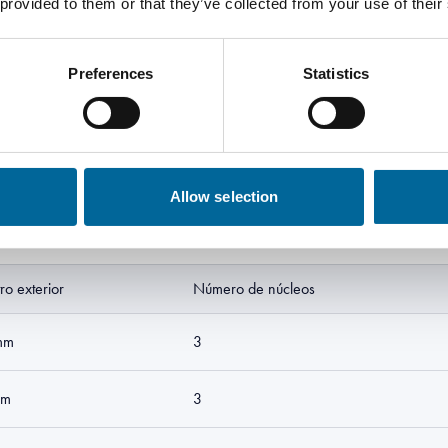
 provided to them or that they’ve collected from your use of their
locking Petroleum Jelly, Helical
Preferences
Statistics
Allow selection
ro exterior
Número de núcleos
mm
3
mm
3