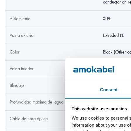
conductor on r
Aislamiento
XLPE
Vaina exterior
Extruded PE
Color
Black (Other co
Vaina interior
Extruded PE
Blindaje
1 layer Ø2mm g
Consent
Profundidad máxima del agua
600 m
This website uses cookies
We use cookies to personalis
Cable de fibra óptica
SM G12
information about your use of