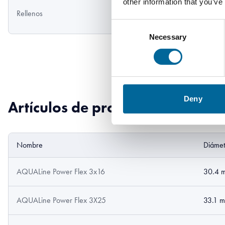
other information that you’ve
Fillers, Water b
Rellenos
lapping tape
Consent
Necessary
Selection
Deny
Artículos de producto
Nombre
Diámet
AQUALine Power Flex 3x16
30.4 
AQUALine Power Flex 3X25
33.1 