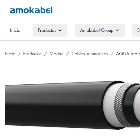
Inicio
Productos
Amokabel Group
S
Inicio
Productos
Amokabel Group
S
Inicio
/
Productos
/
Marine
/
Cables submarinos
/
AQUALine P